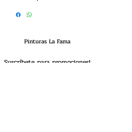
Pinturas La Fama
Suscríbete
para promociones!
Submit
lafamapinturas@gmail.com
8183831253